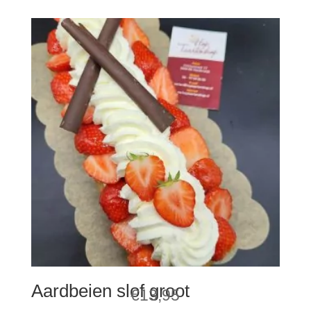
€13,25
tot
€23,95
Aardbeien slof groot
€
13,95