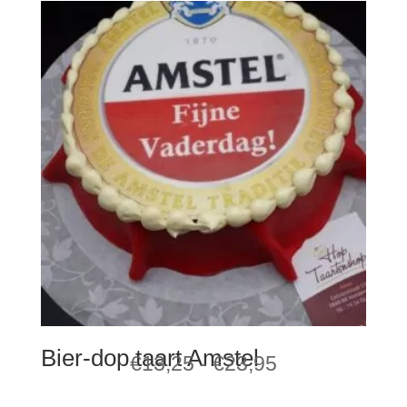
Bier-dop taart Amstel
Prijsklasse:
€
13,25
-
€
23,95
€13,25