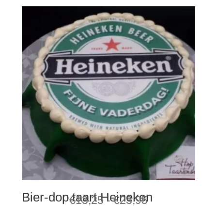
tot
€23,95
Bier-dop taart Heineken
Prijsklasse:
€
13,25
-
€
23,95