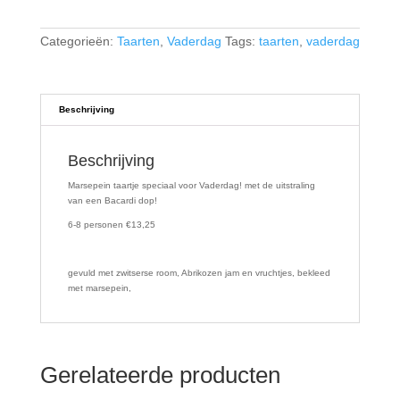
Categorieën:
Taarten
,
Vaderdag
Tags:
taarten
,
vaderdag
Beschrijving
Beschrijving
Marsepein taartje speciaal voor Vaderdag! met de uitstraling
van een Bacardi dop!
6-8 personen €13,25
gevuld met zwitserse room, Abrikozen jam en vruchtjes, bekleed
met marsepein,
Gerelateerde producten