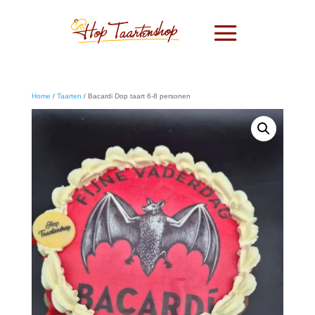
Home
/
Taarten
/ Bacardi Dop taart 6-8 personen