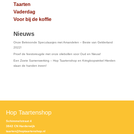
Taarten
Vaderdag
Voor bij de koffie
Nieuws
Onze Bekroonde Speculaasjes met Amandelen – Beste van Gelderland
2022!
Proef de feestvreugde met onze oliebollen voor Oud en Nieuw!
Een Zoete Samenwerking – Hop Taartenshop en Kringloopwinkel Hierden
slaan de handen ineen!
Hop Taartenshop
Schimmelstraat 4
3842 CN Harderwijk
taarten@hoptaartenshop.nl