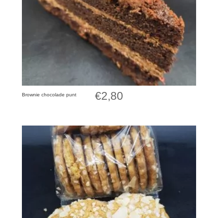
€
2,80
Brownie chocolade punt