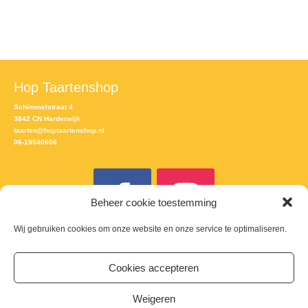
Hop Taartenshop
Schimmelstraat 4
3842 CN Harderwijk
taarten@hoptaartenshop.nl
06-19540606
Beheer cookie toestemming
Wij gebruiken cookies om onze website en onze service te optimaliseren.
Meld je aan voor de nieuwsbrief
Cookies accepteren
Email
Weigeren