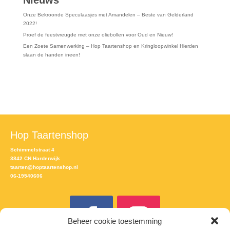
Nieuws
Onze Bekroonde Speculaasjes met Amandelen – Beste van Gelderland
2022!
Proef de feestvreugde met onze oliebollen voor Oud en Nieuw!
Een Zoete Samenwerking – Hop Taartenshop en Kringloopwinkel Hierden
slaan de handen ineen!
Hop Taartenshop
Schimmelstraat 4
3842 CN Harderwijk
taarten@hoptaartenshop.nl
06-19540606
Beheer cookie toestemming