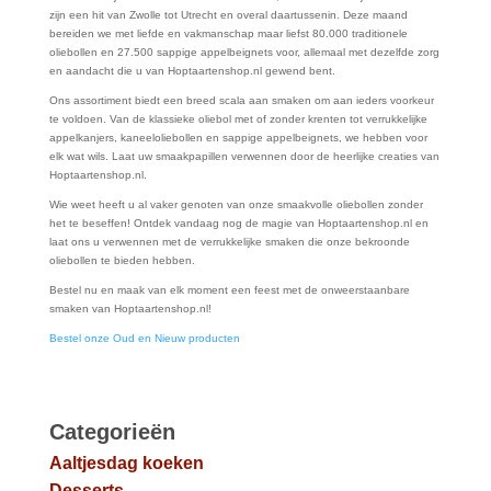
zijn een hit van Zwolle tot Utrecht en overal daartussenin. Deze maand
bereiden we met liefde en vakmanschap maar liefst 80.000 traditionele
oliebollen en 27.500 sappige appelbeignets voor, allemaal met dezelfde zorg
en aandacht die u van Hoptaartenshop.nl gewend bent.
Ons assortiment biedt een breed scala aan smaken om aan ieders voorkeur
te voldoen. Van de klassieke oliebol met of zonder krenten tot verrukkelijke
appelkanjers, kaneeloliebollen en sappige appelbeignets, we hebben voor
elk wat wils. Laat uw smaakpapillen verwennen door de heerlijke creaties van
Hoptaartenshop.nl.
Wie weet heeft u al vaker genoten van onze smaakvolle oliebollen zonder
het te beseffen! Ontdek vandaag nog de magie van Hoptaartenshop.nl en
laat ons u verwennen met de verrukkelijke smaken die onze bekroonde
oliebollen te bieden hebben.
Bestel nu en maak van elk moment een feest met de onweerstaanbare
smaken van Hoptaartenshop.nl!
Bestel onze Oud en Nieuw producten
Categorieën
Aaltjesdag koeken
Desserts