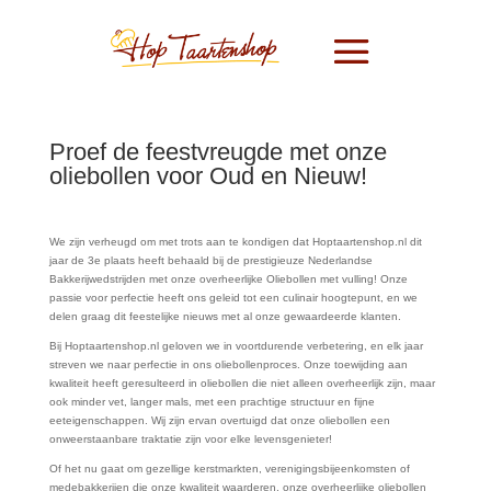
Proef de feestvreugde met onze
oliebollen voor Oud en Nieuw!
We zijn verheugd om met trots aan te kondigen dat Hoptaartenshop.nl dit
jaar de 3e plaats heeft behaald bij de prestigieuze Nederlandse
Bakkerijwedstrijden met onze overheerlijke Oliebollen met vulling! Onze
passie voor perfectie heeft ons geleid tot een culinair hoogtepunt, en we
delen graag dit feestelijke nieuws met al onze gewaardeerde klanten.
Bij Hoptaartenshop.nl geloven we in voortdurende verbetering, en elk jaar
streven we naar perfectie in ons oliebollenproces. Onze toewijding aan
kwaliteit heeft geresulteerd in oliebollen die niet alleen overheerlijk zijn, maar
ook minder vet, langer mals, met een prachtige structuur en fijne
eeteigenschappen. Wij zijn ervan overtuigd dat onze oliebollen een
onweerstaanbare traktatie zijn voor elke levensgenieter!
Of het nu gaat om gezellige kerstmarkten, verenigingsbijeenkomsten of
medebakkerijen die onze kwaliteit waarderen, onze overheerlijke oliebollen