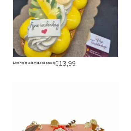
€
13,99
Limoncello slof met een shotje!