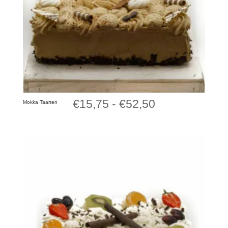
Prijsklasse:
€
15,75
-
€
52,50
Mokka Taarten
€15,75
tot
€52,50