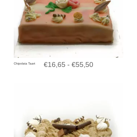
Prijsklasse:
€
16,65
-
€
55,50
Chipolata Taart
€16,65
tot
€55,50