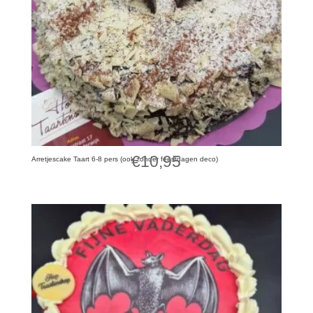
€
10,95
Arretjescake Taart 6-8 pers (ook zonder feestdagen deco)