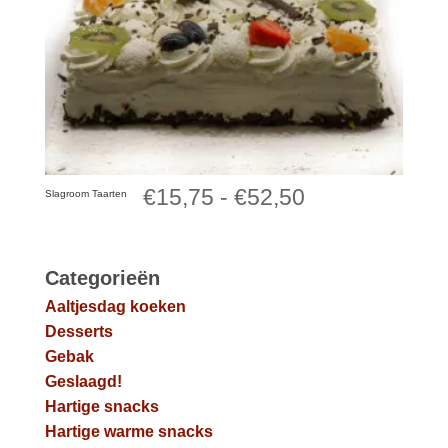
Prijsklasse:
€
15,75
-
€
52,50
Slagroom Taarten
€15,75
tot
Categorieën
Aaltjesdag koeken
€52,50
Desserts
Gebak
Geslaagd!
Hartige snacks
Hartige warme snacks