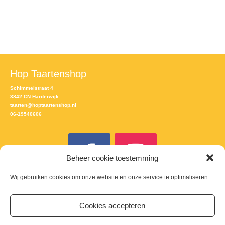
Hop Taartenshop
Schimmelstraat 4
3842 CN Harderwijk
taarten@hoptaartenshop.nl
06-19540606
Beheer cookie toestemming
Wij gebruiken cookies om onze website en onze service te optimaliseren.
Meld je aan voor de nieuwsbrief
Cookies accepteren
Email