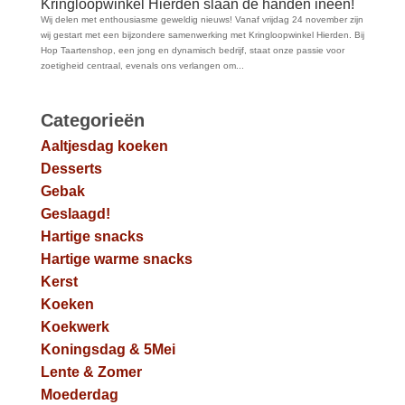
Kringloopwinkel Hierden slaan de handen ineen!
Wij delen met enthousiasme geweldig nieuws! Vanaf vrijdag 24 november zijn
wij gestart met een bijzondere samenwerking met Kringloopwinkel Hierden. Bij
Hop Taartenshop, een jong en dynamisch bedrijf, staat onze passie voor
zoetigheid centraal, evenals ons verlangen om...
Categorieën
Aaltjesdag koeken
Desserts
Gebak
Geslaagd!
Hartige snacks
Hartige warme snacks
Kerst
Koeken
Koekwerk
Koningsdag & 5Mei
Lente & Zomer
Moederdag