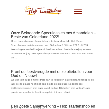
Onze Bekroonde Speculaasjes met Amandelen –
Beste van Gelderland 2022!
Onze Speculaas met Amandelen is bekroond met de titel:“Beste
Speculaasjes met Amandelen van Gelderland! ” 😍 van 2022 Uit 283
inzendingen van bakkerijen uit heel Nederland heeft de vakjury en een
consumentenjury onze speculaasjes met Amandelen bekroond met deze
ere...
Proef de feestvreugde met onze oliebollen voor
Oud en Nieuw!
We zijn verheugd om met trots aan te kondigen dat Hoptaartenshop.nl dit
jaar de 3e plaats heeft behaald bij de prestigieuze Nederlandse
Bakkerijwedstrijden met onze overheerlijke Oliebollen met vulling! Onze
passie voor perfectie heeft ons geleid tot een culinair...
Een Zoete Samenwerking – Hop Taartenshop en