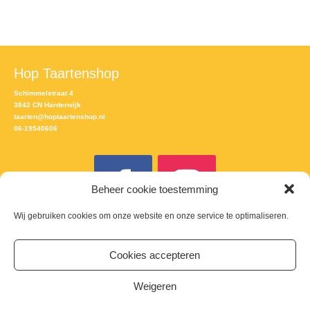
Hop Taartenshop
Schimmelstraat 4
3842 CN Harderwijk
taarten@hoptaartenshop.nl
06-19540606
Beheer cookie toestemming
Wij gebruiken cookies om onze website en onze service te optimaliseren.
Meld je aan voor de nieuwsbrief
Cookies accepteren
Email
Weigeren