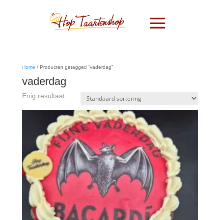
Home
/ Producten getagged “vaderdag”
vaderdag
Enig resultaat