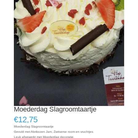
Moederdag Slagroomtaartje
€
12,75
Moederdag Slagroomtaartje
Gevuld met Abrikozen Jam, Zwitserse room en vruchtjes.
Leuk afgewerkt met Moederdag decoratie.