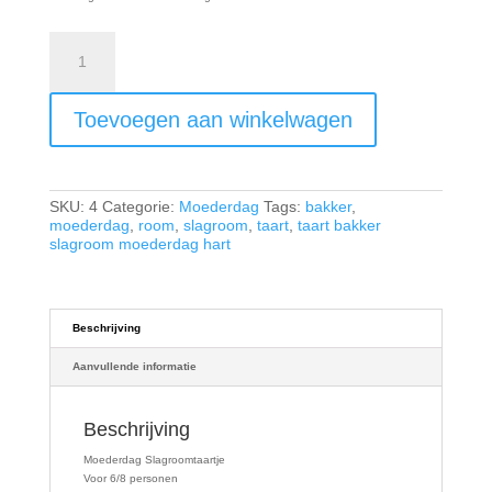
Moederdag
Slagroomtaartje
aantal
Toevoegen aan winkelwagen
SKU:
4
Categorie:
Moederdag
Tags:
bakker
,
moederdag
,
room
,
slagroom
,
taart
,
taart bakker
slagroom moederdag hart
Beschrijving
Aanvullende informatie
Beschrijving
Moederdag Slagroomtaartje
Voor 6/8 personen