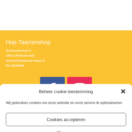
Hop Taartenshop
Schimmelstraat 4
3842 CN Harderwijk
taarten@hoptaartenshop.nl
06-19540606
Beheer cookie toestemming
Wij gebruiken cookies om onze website en onze service te optimaliseren.
Meld je aan voor de nieuwsbrief
Cookies accepteren
Email