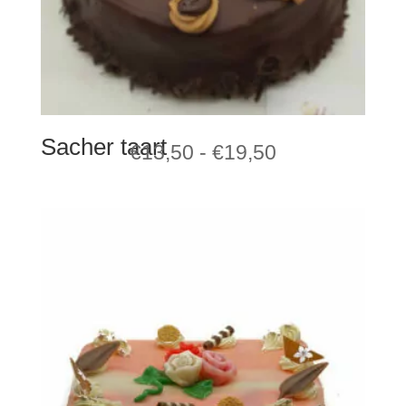
Sacher taart
Prijsklasse:
€
13,50
-
€
19,50
€13,50
tot
€19,50