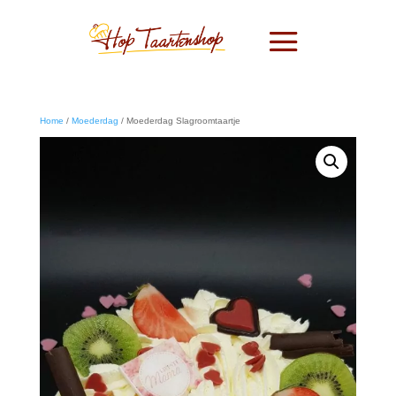
Home
/
Moederdag
/ Moederdag Slagroomtaartje