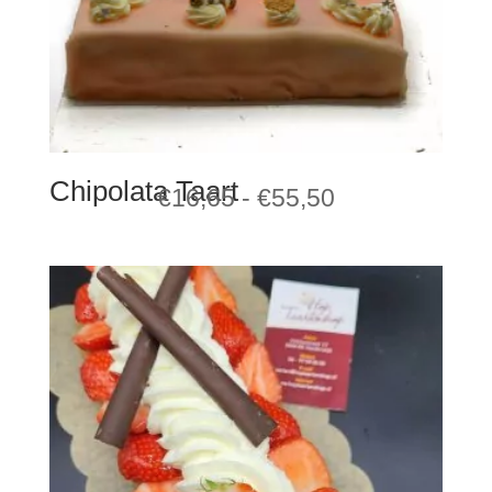
Chipolata Taart
Prijsklasse:
€
16,65
-
€
55,50
€16,65
tot
€55,50