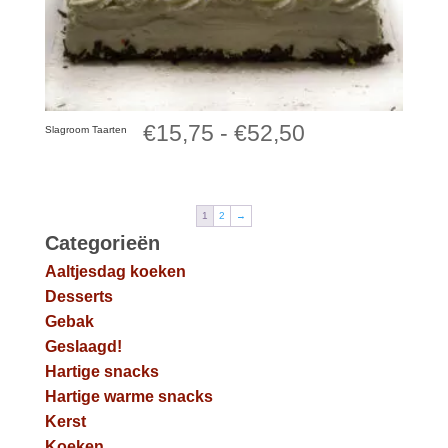
Prijsklasse:
€
15,75
-
€
52,50
Slagroom Taarten
€15,75
tot
1
2
→
Categorieën
€52,50
Aaltjesdag koeken
Desserts
Gebak
Geslaagd!
Hartige snacks
Hartige warme snacks
Kerst
Koeken