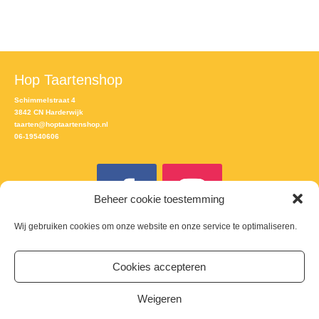
Hop Taartenshop
Schimmelstraat 4
3842 CN Harderwijk
taarten@hoptaartenshop.nl
06-19540606
Beheer cookie toestemming
Wij gebruiken cookies om onze website en onze service te optimaliseren.
Meld je aan voor de nieuwsbrief
Cookies accepteren
Email
Weigeren