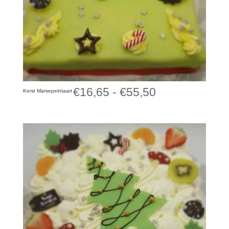
Prijsklasse:
€
16,65
-
€
55,50
Kerst Marsepeintaart
€16,65
tot
€55,50