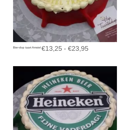
Prijsklasse:
€
13,25
-
€
23,95
Bier-dop taart Amstel
€13,25
tot
€23,95