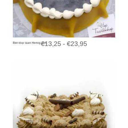
Prijsklasse:
€
13,25
-
€
23,95
Bier-dop taart Hertog Jan
€13,25
tot
€23,95