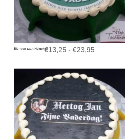
Prijsklasse:
€
13,25
-
€
23,95
Bier-dop taart Heineken
€13,25
tot
€23,95