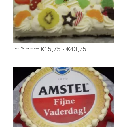
Prijsklasse:
€
15,75
-
€
43,75
Kerst Slagroomtaart
€15,75
tot
€43,75