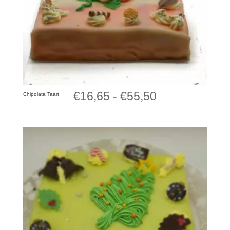
Prijsklasse:
€
16,65
-
€
55,50
Chipolata Taart
€16,65
tot
€55,50