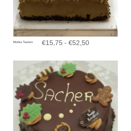
Prijsklasse:
€
15,75
-
€
52,50
Mokka Taarten
€15,75
tot
€52,50