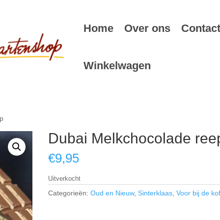
Home
Over ons
Contac
Winkelwagen
ep
Dubai Melkchocolade ree
€
9,95
Uitverkocht
Categorieën:
Oud en Nieuw
,
Sinterklaas
,
Voor bij de kof