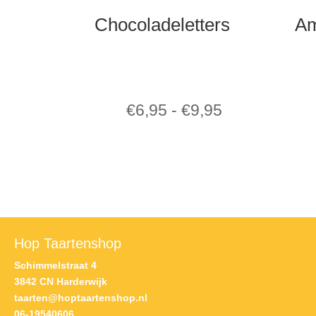
Chocoladeletters
Am
Prijsklasse:
€
6,95
-
€
9,95
€6,95
tot
€9,95
Hop Taartenshop
Schimmelstraat 4
3842 CN Harderwijk
taarten@hoptaartenshop.nl
06-19540606