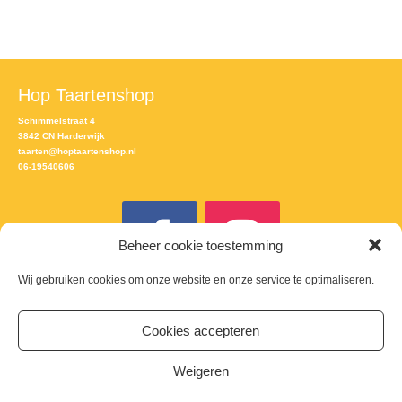
Hop Taartenshop
Schimmelstraat 4
3842 CN Harderwijk
taarten@hoptaartenshop.nl
06-19540606
Beheer cookie toestemming
Wij gebruiken cookies om onze website en onze service te optimaliseren.
Meld je aan voor de nieuwsbrief
Cookies accepteren
Email
Weigeren