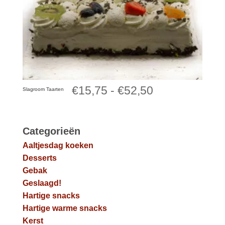
Prijsklasse:
€
15,75
-
€
52,50
Slagroom Taarten
€15,75
tot
Categorieën
Aaltjesdag koeken
€52,50
Desserts
Gebak
Geslaagd!
Hartige snacks
Hartige warme snacks
Kerst