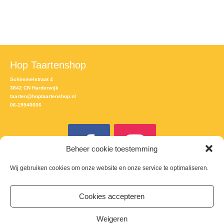
Hop Taartenshop
Schimmelstraat 4
3842 CN Harderwijk
taarten@hoptaartenshop.nl
06-19540606
Beheer cookie toestemming
Wij gebruiken cookies om onze website en onze service te optimaliseren.
Meld je aan voor de nieuwsbrief
Cookies accepteren
Email
Weigeren