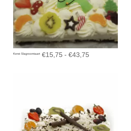
Prijsklasse:
€
15,75
-
€
43,75
Kerst Slagroomtaart
€15,75
tot
€43,75