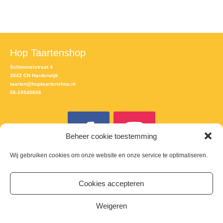
Hop Taartenshop
Schimmelstraat 4
3842 CN Harderwijk
taarten@hoptaartenshop.nl
06-19540606
Beheer cookie toestemming
Wij gebruiken cookies om onze website en onze service te optimaliseren.
Meld je aan voor de nieuwsbrief
Cookies accepteren
Email
Weigeren