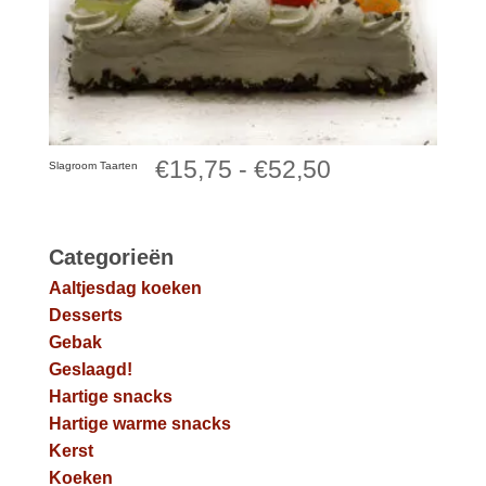
Prijsklasse:
€
15,75
-
€
52,50
Slagroom Taarten
€15,75
tot
Categorieën
Aaltjesdag koeken
€52,50
Desserts
Gebak
Geslaagd!
Hartige snacks
Hartige warme snacks
Kerst
Koeken