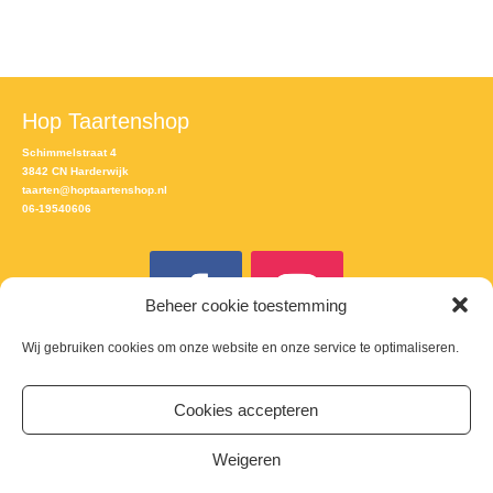
Hop Taartenshop
Schimmelstraat 4
3842 CN Harderwijk
taarten@hoptaartenshop.nl
06-19540606
Beheer cookie toestemming
Wij gebruiken cookies om onze website en onze service te optimaliseren.
Meld je aan voor de nieuwsbrief
Cookies accepteren
Email
Weigeren