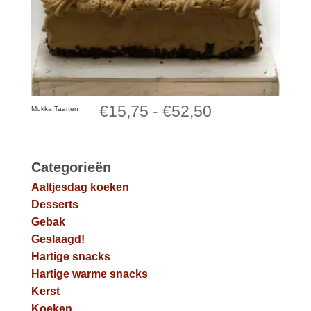
Prijsklasse:
€
15,75
-
€
52,50
Mokka Taarten
€15,75
tot
Categorieën
Aaltjesdag koeken
€52,50
Desserts
Gebak
Geslaagd!
Hartige snacks
Hartige warme snacks
Kerst
Koeken