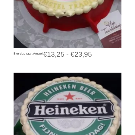
Prijsklasse:
€
13,25
-
€
23,95
Bier-dop taart Amstel
€13,25
tot
€23,95