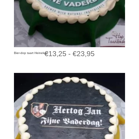
Prijsklasse:
€
13,25
-
€
23,95
Bier-dop taart Heineken
€13,25
tot
€23,95