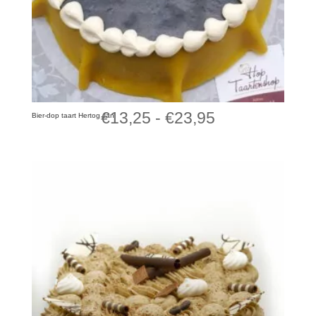
Prijsklasse:
€
13,25
-
€
23,95
Bier-dop taart Hertog Jan
€13,25
tot
€23,95