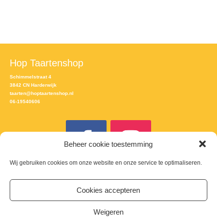
Hop Taartenshop
Schimmelstraat 4
3842 CN Harderwijk
taarten@hoptaartenshop.nl
06-19540606
Beheer cookie toestemming
Wij gebruiken cookies om onze website en onze service te optimaliseren.
Meld je aan voor de nieuwsbrief
Cookies accepteren
Email
Weigeren