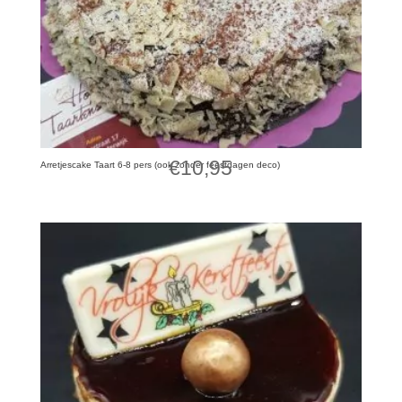
€
10,95
Arretjescake Taart 6-8 pers (ook zonder feestdagen deco)