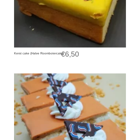
€
6,50
Kerst cake (Halve Roombotercake)