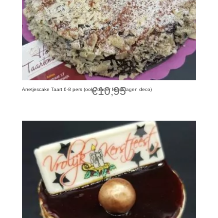
€
10,95
Arretjescake Taart 6-8 pers (ook zonder feestdagen deco)