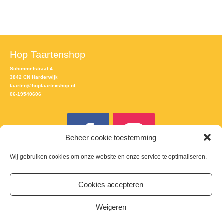
Hop Taartenshop
Schimmelstraat 4
3842 CN Harderwijk
taarten@hoptaartenshop.nl
06-19540606
Beheer cookie toestemming
Wij gebruiken cookies om onze website en onze service te optimaliseren.
Meld je aan voor de nieuwsbrief
Cookies accepteren
Email
Weigeren