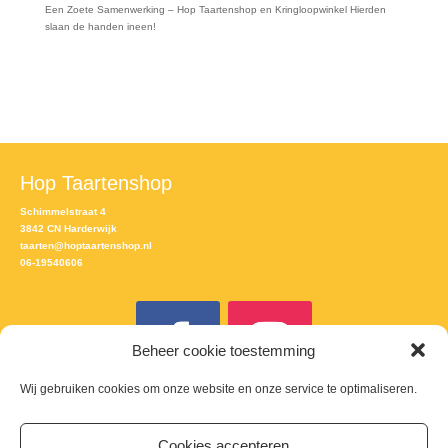
Een Zoete Samenwerking – Hop Taartenshop en Kringloopwinkel Hierden
slaan de handen ineen!
Hop Taartenshop
Schimmelstraat 4
3842 CN Harderwijk
taarten@hoptaartenshop.nl
06-19540606
Beheer cookie toestemming
Wij gebruiken cookies om onze website en onze service te optimaliseren.
Meld je aan voor de nieuwsbrief
Cookies accepteren