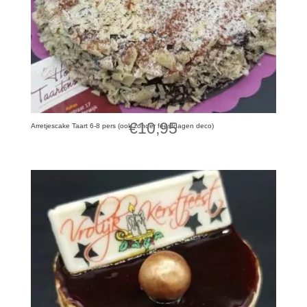
€
10,95
Arretjescake Taart 6-8 pers (ook zonder feestdagen deco)