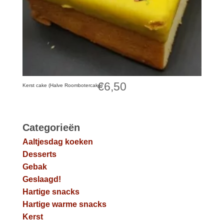
€
6,50
Kerst cake (Halve Roombotercake)
Categorieën
Aaltjesdag koeken
Desserts
Gebak
Geslaagd!
Hartige snacks
Hartige warme snacks
Kerst