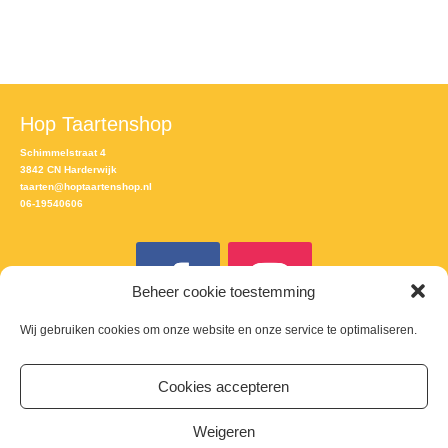
Hop Taartenshop
Schimmelstraat 4
3842 CN Harderwijk
taarten@hoptaartenshop.nl
06-19540606
Beheer cookie toestemming
Wij gebruiken cookies om onze website en onze service te optimaliseren.
Meld je aan voor de nieuwsbrief
Cookies accepteren
Email
Weigeren